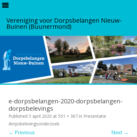
Vereniging voor Dorpsbelangen Nieuw-
Buinen (Buunermond)
S
k
i
e-dorpsbelangen-2020-dorpsbelangen-
p
t
dorpsbelevings
o
Published
5 april 2020
at
551 × 367
c
in
Presentatie
o
dorpsbelevingsonderzoek
.
n
t
← Previous
Next →
e