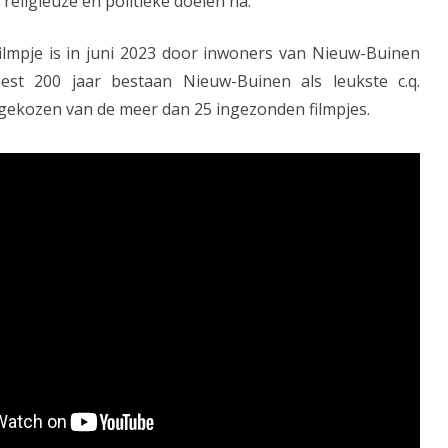
religieuze en politieke doelen na.
lmpje is in juni 2023 door inwoners van Nieuw-Buinen
feest 200 jaar bestaan Nieuw-Buinen als leukste c.q.
 gekozen van de meer dan 25 ingezonden filmpjes.