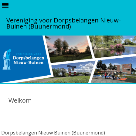
Vereniging voor Dorpsbelangen Nieuw-
Buinen (Buunermond)
S
k
i
Welkom
p
t
o
c
o
n
t
r Dorpsbelangen Nieuw Buinen (Buunermond)
e