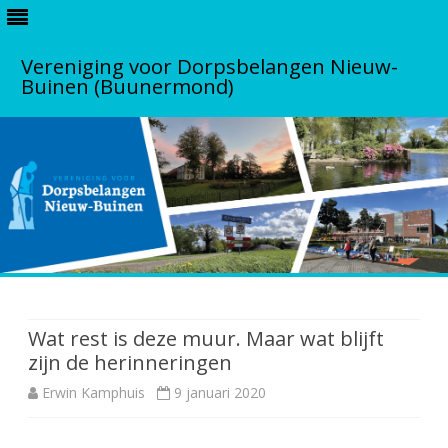
Vereniging voor Dorpsbelangen Nieuw-
Buinen (Buunermond)
S
k
i
p
Wat rest is deze muur. Maar wat blijft
t
zijn de herinneringen
o
c
Erwin Kamphuis
9 januari 2020
o
n
t
e