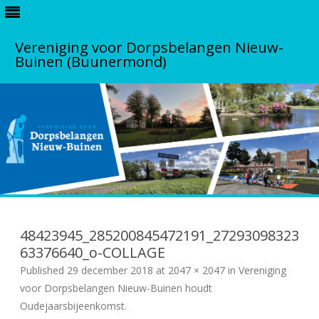
Vereniging voor Dorpsbelangen Nieuw-
Buinen (Buunermond)
S
k
i
48423945_285200845472191_27293098323
p
t
63376640_o-COLLAGE
o
Published
29 december 2018
at
c
2047 × 2047
in
Vereniging
o
voor Dorpsbelangen Nieuw-Buinen houdt
n
t
Oudejaarsbijeenkomst
.
e