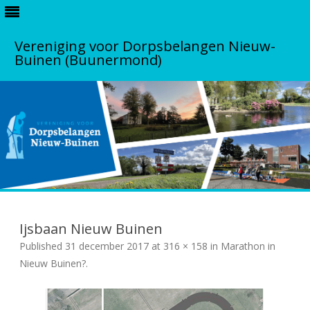
Vereniging voor Dorpsbelangen Nieuw-
Buinen (Buunermond)
S
k
i
Ijsbaan Nieuw Buinen
p
t
Published
31 december 2017
at
316 × 158
in
Marathon in
o
c
Nieuw Buinen?
.
o
n
t
e