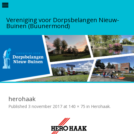
Vereniging voor Dorpsbelangen Nieuw-
Buinen (Buunermond)
S
k
i
herohaak
p
t
Published
3 november 2017
at
140 × 75
in
Herohaak
.
o
c
o
n
t
e