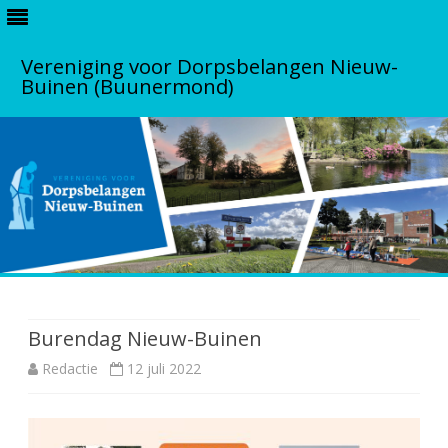
Vereniging voor Dorpsbelangen Nieuw-
Buinen (Buunermond)
S
k
i
p
Burendag Nieuw-Buinen
t
o
Redactie
12 juli 2022
c
o
n
t
e