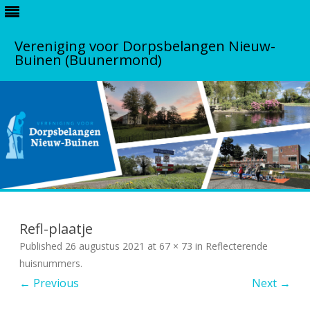
Vereniging voor Dorpsbelangen Nieuw-
Buinen (Buunermond)
S
k
i
Refl-plaatje
p
t
Published
26 augustus 2021
at
67 × 73
in
Reflecterende
o
c
huisnummers
.
o
← Previous
Next →
n
t
e