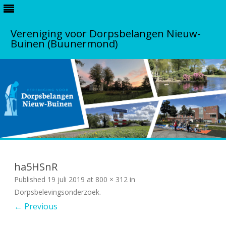
Vereniging voor Dorpsbelangen Nieuw-
Buinen (Buunermond)
S
k
i
ha5HSnR
p
t
Published
19 juli 2019
at
800 × 312
in
o
c
Dorpsbelevingsonderzoek
.
o
← Previous
n
t
e