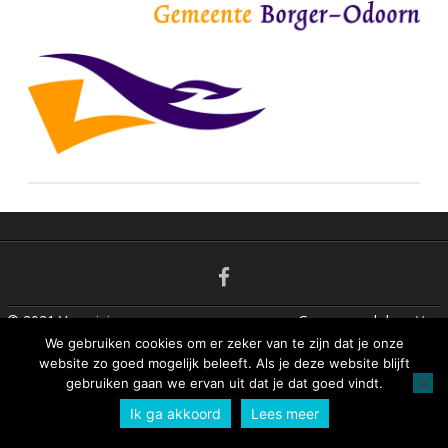
n
t
© 2021 Vereniging
Gesponsord door
Vos
We gebruiken cookies om er zeker van te zijn dat je onze
voor Dorpsbelangen
Systems
website zo goed mogelijk beleeft. Als je deze website blijft
Nieuw Buinen
gebruiken gaan we ervan uit dat je dat goed vindt.
Ik ga akkoord
Lees meer