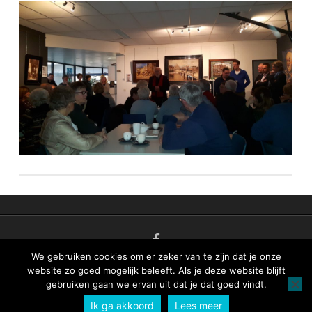
n
t
We gebruiken cookies om er zeker van te zijn dat je onze
© 2021 Vereniging
Gesponsord door
Vos
website zo goed mogelijk beleeft. Als je deze website blijft
gebruiken gaan we ervan uit dat je dat goed vindt.
voor Dorpsbelangen
Systems
Ik ga akkoord
Lees meer
Nieuw Buinen