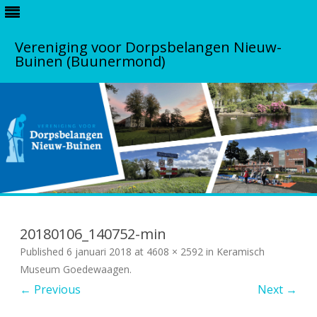
Vereniging voor Dorpsbelangen Nieuw-
Buinen (Buunermond)
S
k
i
20180106_140752-min
p
t
Published
6 januari 2018
at
4608 × 2592
in
Keramisch
o
c
Museum Goedewaagen
.
o
← Previous
Next →
n
t
e