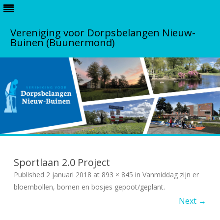
Vereniging voor Dorpsbelangen Nieuw-
Buinen (Buunermond)
S
k
i
Sportlaan 2.0 Project
p
t
Published
2 januari 2018
at
893 × 845
in
Vanmiddag zijn er
o
c
bloembollen, bomen en bosjes gepoot/geplant
.
o
Next →
n
t
e