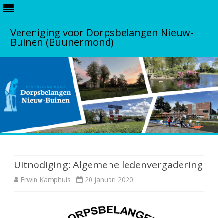
Vereniging voor Dorpsbelangen Nieuw-
Buinen (Buunermond)
S
k
i
p
Uitnodiging: Algemene ledenvergadering
t
o
Erwin Kamphuis
20 januari 2020
c
o
n
t
e