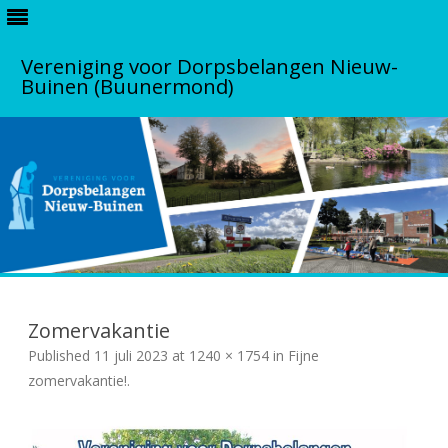
Vereniging voor Dorpsbelangen Nieuw-
Buinen (Buunermond)
S
k
i
Zomervakantie
p
t
Published
11 juli 2023
at
1240 × 1754
in
Fijne
o
c
zomervakantie!
.
o
n
t
e