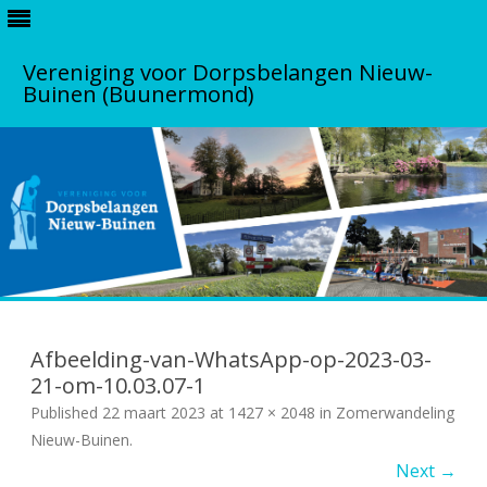
Vereniging voor Dorpsbelangen Nieuw-
Buinen (Buunermond)
S
k
i
Afbeelding-van-WhatsApp-op-2023-03-
p
t
21-om-10.03.07-1
o
Published
22 maart 2023
at
1427 × 2048
c
in
Zomerwandeling
o
Nieuw-Buinen
.
n
t
Next →
e