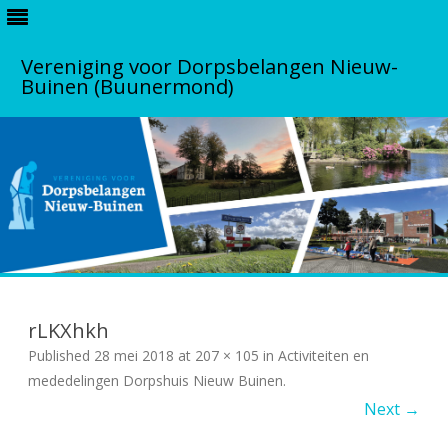
Vereniging voor Dorpsbelangen Nieuw-
Buinen (Buunermond)
S
k
i
rLKXhkh
p
t
Published
28 mei 2018
at
207 × 105
in
Activiteiten en
o
c
mededelingen Dorpshuis Nieuw Buinen
.
o
Next →
n
t
e